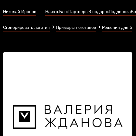
Николай Иронов
Начать
Блог
Партнеры
В подарок
Поддержка
Во
Сгенерировать логотип
Примеры логотипов
Решения для би