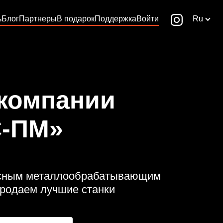
ь
Блог
Партнеры
В подарок
Поддержка
Войти
Ru
 компании
-ПМ»
ссным металлообрабатывающим
родаем лучшие станки