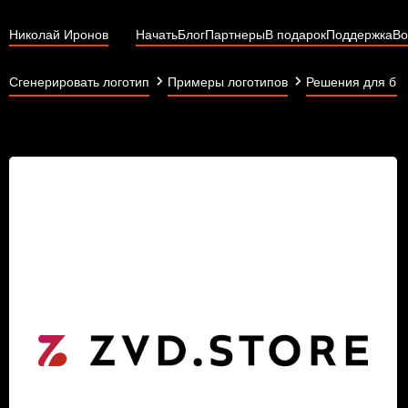
Николай Иронов
Начать
Блог
Партнеры
В подарок
Поддержка
Во
Сгенерировать логотип
Примеры логотипов
Решения для би