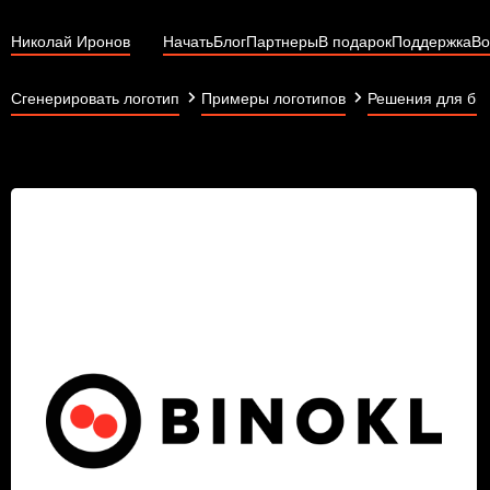
Николай Иронов
Начать
Блог
Партнеры
В подарок
Поддержка
Во
Сгенерировать логотип
Примеры логотипов
Решения для би