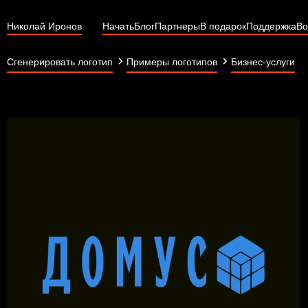
Николай Иронов
Начать
Блог
Партнеры
В подарок
Поддержка
Во
Сгенерировать логотип
Примеры логотипов
Бизнес-услуги