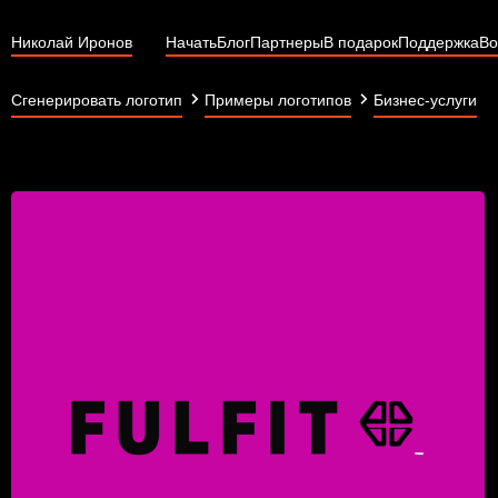
Николай Иронов
Начать
Блог
Партнеры
В подарок
Поддержка
Во
Сгенерировать логотип
Примеры логотипов
Бизнес-услуги