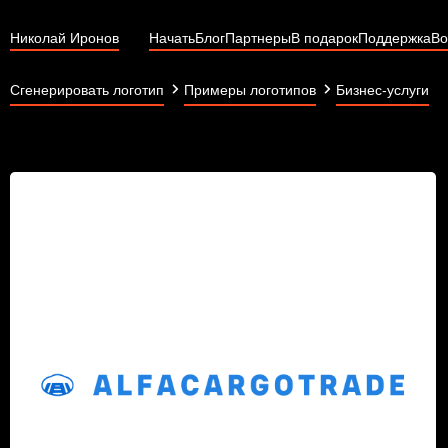
Николай Иронов
Начать
Блог
Партнеры
В подарок
Поддержка
Во
Сгенерировать логотип
Примеры логотипов
Бизнес-услуги