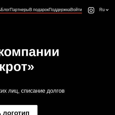
ь
Блог
Партнеры
В подарок
Поддержка
Войти
Ru
 компании
крот»
их лиц, списание долгов
 логотип