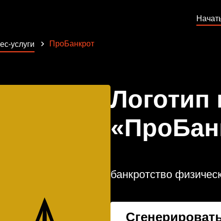
Начат
ПроБанкрот
ес-услуги
Логотип
«ПроБан
банкротство физическ
Сгенерировать