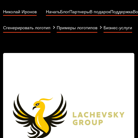
Николай Иронов
Начать
Блог
Партнеры
В подарок
Поддержка
Во
Сгенерировать логотип
Примеры логотипов
Бизнес-услуги