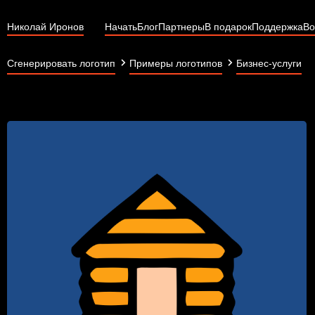
Николай Иронов
Начать
Блог
Партнеры
В подарок
Поддержка
Во
Сгенерировать логотип
Примеры логотипов
Бизнес-услуги