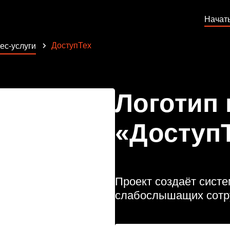
Начат
ДоступТех
ес-услуги
Логотип
«Доступ
Проект создаёт систе
слабослышащих сотру