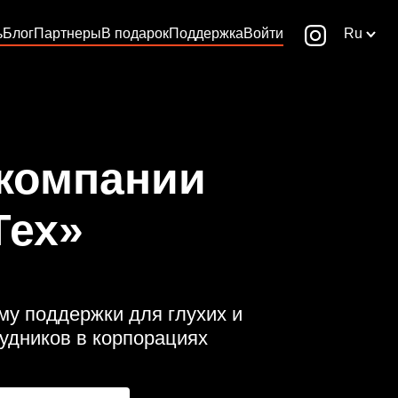
ь
Блог
Партнеры
В подарок
Поддержка
Войти
Ru
 компании
Тех»
му поддержки для глухих и
дников в корпорациях