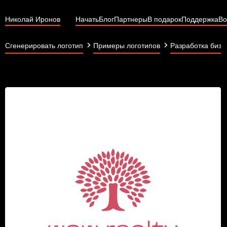
Николай Иронов
Начать
Блог
Партнеры
В подарок
Поддержка
Во
Сгенерировать логотип
Примеры логотипов
Разработка бизн