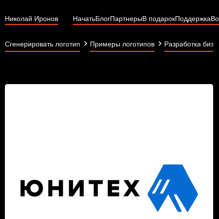
Николай Иронов
Начать
Блог
Партнеры
В подарок
Поддержка
Во
Сгенерировать логотип
Примеры логотипов
Разработка бизн