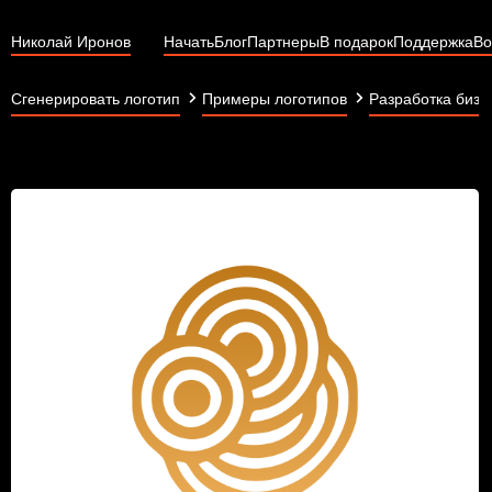
Николай Иронов
Начать
Блог
Партнеры
В подарок
Поддержка
Во
Сгенерировать логотип
Примеры логотипов
Разработка бизн