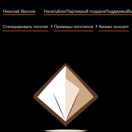
Николай Иронов
Начать
Блог
Партнеры
В подарок
Поддержка
Во
Сгенерировать логотип
Примеры логотипов
Бизнес консалти