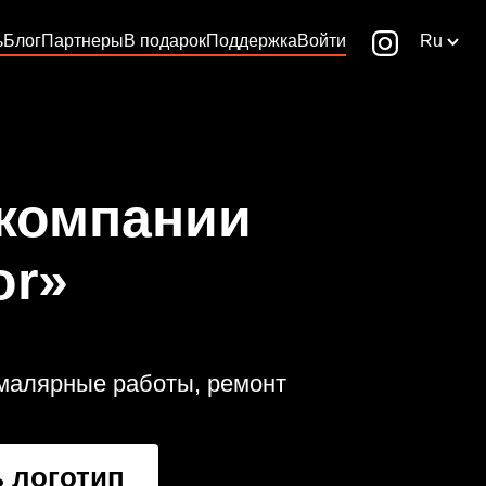
ь
Блог
Партнеры
В подарок
Поддержка
Войти
Ru
 компании
or»
 малярные работы, ремонт
 логотип