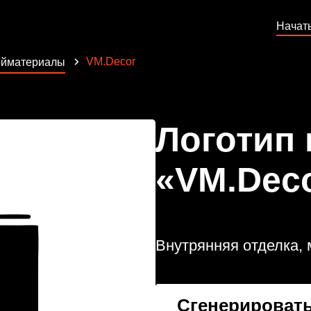
Начат
VM.Decor
ойматериалы
Логотип
«VM.Dec
Внутрянняя отделка,
Сгенерировать