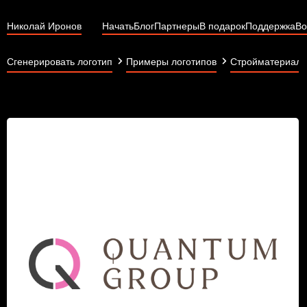
Николай Иронов
Начать
Блог
Партнеры
В подарок
Поддержка
Во
Сгенерировать логотип
Примеры логотипов
Стройматериал