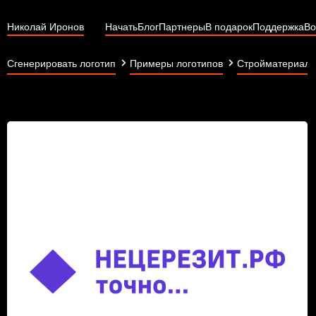
Николай Иронов
Начать
Блог
Партнеры
В подарок
Поддержка
Во
Сгенерировать логотип
Примеры логотипов
Стройматериал