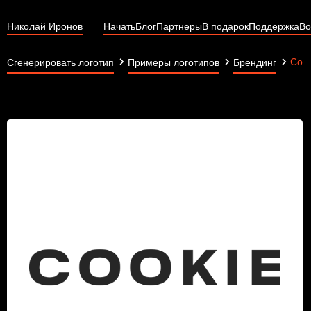
Николай Иронов
Начать
Блог
Партнеры
В подарок
Поддержка
Во
Cook
Сгенерировать логотип
Примеры логотипов
Брендинг