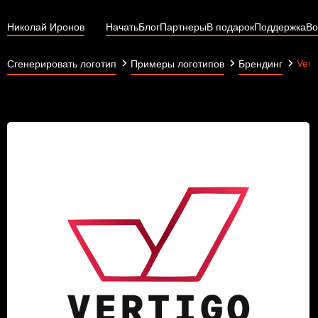
Николай Иронов
Начать
Блог
Партнеры
В подарок
Поддержка
Во
Vert
Сгенерировать логотип
Примеры логотипов
Брендинг