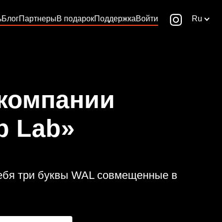
ь
Блог
Партнеры
В подарок
Поддержка
Войти
Ru
 компании
p Lab»
себя три буквы WAL совмещенные в