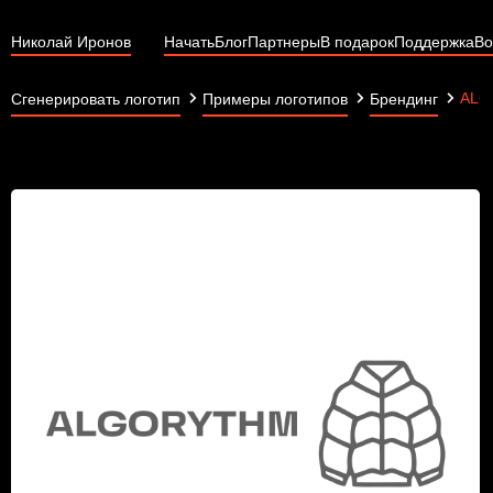
Николай Иронов
Начать
Блог
Партнеры
В подарок
Поддержка
Во
ALG
Сгенерировать логотип
Примеры логотипов
Брендинг