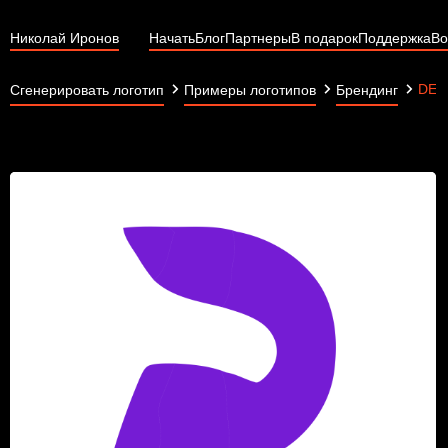
Николай Иронов
Начать
Блог
Партнеры
В подарок
Поддержка
Во
DEI
Сгенерировать логотип
Примеры логотипов
Брендинг