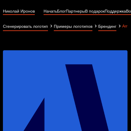
Николай Иронов
Начать
Блог
Партнеры
В подарок
Поддержка
Во
Amb
Сгенерировать логотип
Примеры логотипов
Брендинг