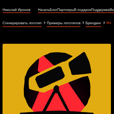
Николай Иронов
Начать
Блог
Партнеры
В подарок
Поддержка
Во
Main
Сгенерировать логотип
Примеры логотипов
Брендинг