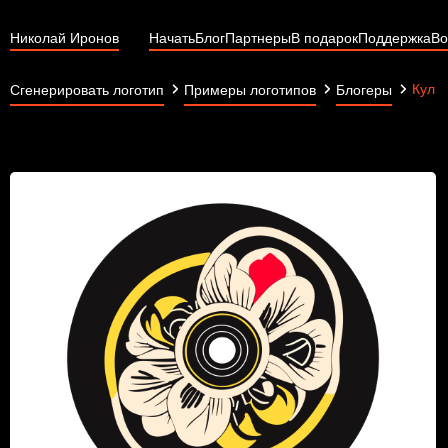
Николай Иронов
Начать
Блог
Партнеры
В подарок
Поддержка
Во
Куль
Сгенерировать логотип
Примеры логотипов
Блогеры