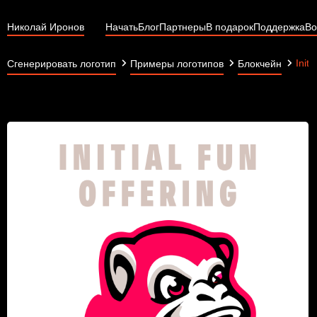
Николай Иронов
Начать
Блог
Партнеры
В подарок
Поддержка
Во
Initi
Сгенерировать логотип
Примеры логотипов
Блокчейн