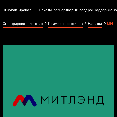
Николай Иронов
Начать
Блог
Партнеры
В подарок
Поддержка
Во
МИТ
Сгенерировать логотип
Примеры логотипов
Напитки