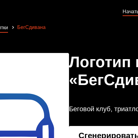
Начат
БегСдивана
тки
Логотип
«БегСди
Беговой клуб, триатло
Сгенерировать