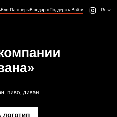
ь
Блог
Партнеры
В подарок
Поддержка
Войти
Ru
 компании
вана»
н, пиво, диван
 логотип