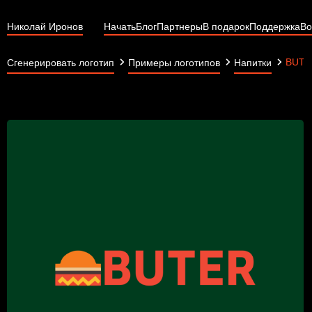
Николай Иронов
Начать
Блог
Партнеры
В подарок
Поддержка
Во
BUTE
Сгенерировать логотип
Примеры логотипов
Напитки