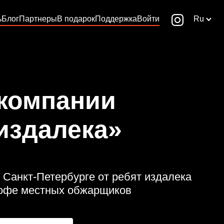
ь
Блог
Партнеры
В подарок
Поддержка
Войти
Ru
 компании
издалека»
 Санкт-Петербурге от ребят издалека
кофе местных обжарщиков