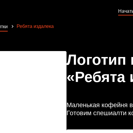
Начат
Ребята издалека
тки
Логотип
«Ребята 
Маленькая кофейня в
Готовим спешиалти 