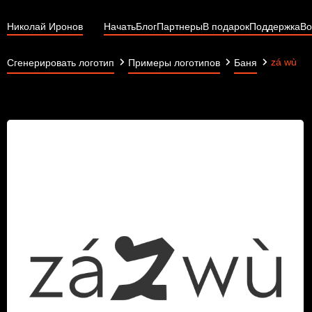
Николай Иронов
Начать
Блог
Партнеры
В подарок
Поддержка
Во
zá wù
Сгенерировать логотип
Примеры логотипов
Баня