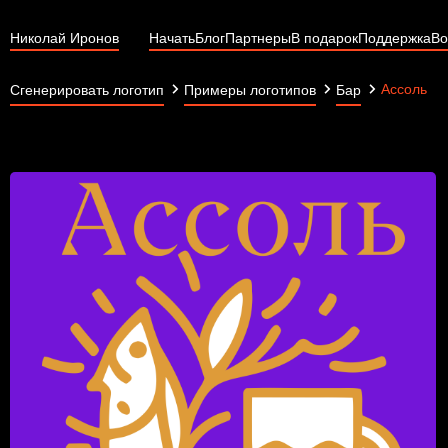
Николай Иронов
Начать
Блог
Партнеры
В подарок
Поддержка
Во
Ассоль
Сгенерировать логотип
Примеры логотипов
Бар