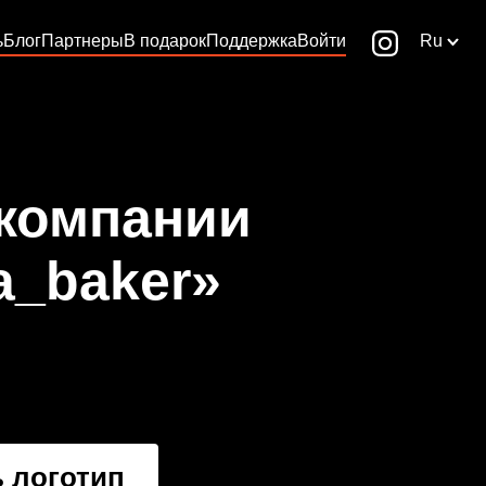
ь
Блог
Партнеры
В подарок
Поддержка
Войти
Ru
 компании
a_baker»
 логотип