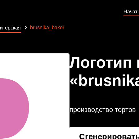
Начат
brusnika_baker
итерская
Логотип
«brusnik
производство тортов
Сгенерировать