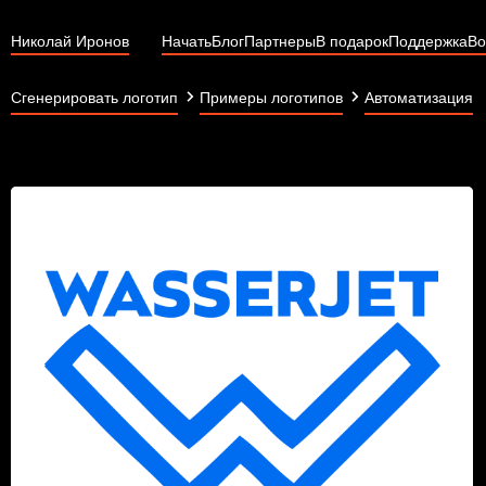
Николай Иронов
Начать
Блог
Партнеры
В подарок
Поддержка
Во
Сгенерировать логотип
Примеры логотипов
Автоматизация