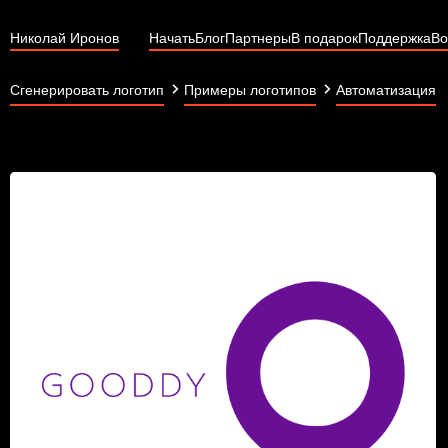
Николай Иронов
Начать
Блог
Партнеры
В подарок
Поддержка
Во
Сгенерировать логотип
Примеры логотипов
Автоматизация