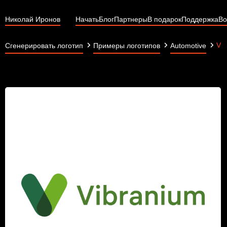
Николай Иронов
Начать
Блог
Партнеры
В подарок
Поддержка
Во
Vi
Сгенерировать логотип
Примеры логотипов
Automotive