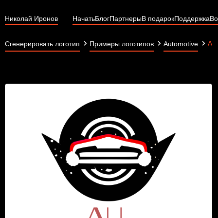
Николай Иронов
Начать
Блог
Партнеры
В подарок
Поддержка
Во
All
Сгенерировать логотип
Примеры логотипов
Automotive