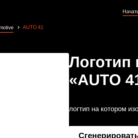
Начат
AUTO 41
motive
Логотип
«AUTO 4
логтип на котором и
Сгенерировать