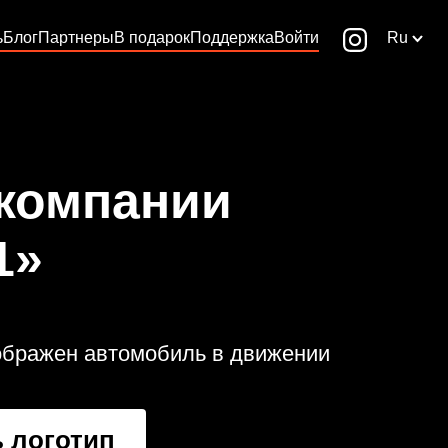
ь
Блог
Партнеры
В подарок
Поддержка
Войти
Ru
 компании
1»
зображен автомобиль в движении
 логотип