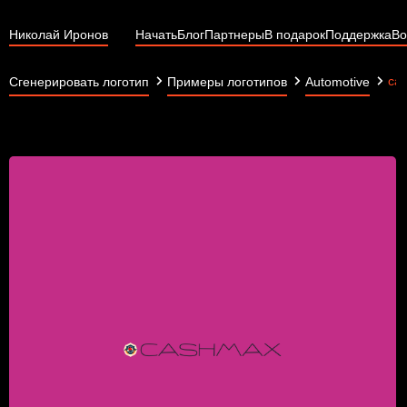
Николай Иронов
Начать
Блог
Партнеры
В подарок
Поддержка
Во
ca
Сгенерировать логотип
Примеры логотипов
Automotive