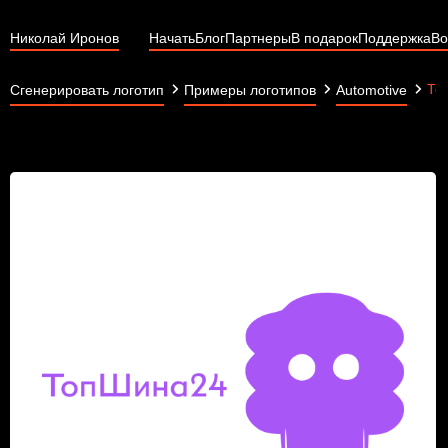
Николай Иронов
Начать
Блог
Партнеры
В подарок
Поддержка
Во
То
Сгенерировать логотип
Примеры логотипов
Automotive