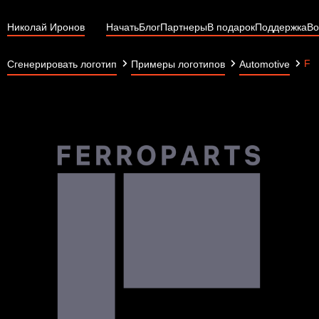
Николай Иронов
Начать
Блог
Партнеры
В подарок
Поддержка
Во
Fer
Сгенерировать логотип
Примеры логотипов
Automotive