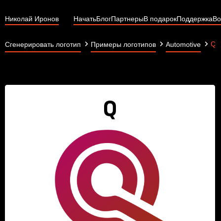
Николай Иронов
Начать
Блог
Партнеры
В подарок
Поддержка
Во
Q D
Сгенерировать логотип
Примеры логотипов
Automotive