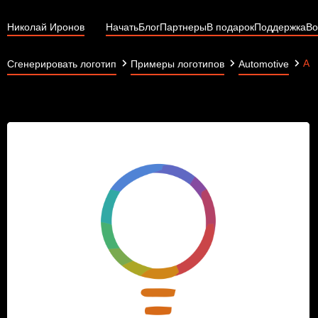
Николай Иронов
Начать
Блог
Партнеры
В подарок
Поддержка
Во
АВ
Сгенерировать логотип
Примеры логотипов
Automotive