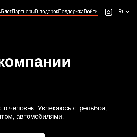
ь
Блог
Партнеры
В подарок
Поддержка
Войти
Ru
 компании
сто человек. Увлекаюсь стрельбой,
итом, автомобилями.