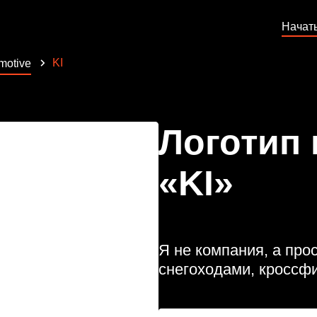
Начат
KI
motive
Логотип
«KI»
Я не компания, а про
снегоходами, кроссф