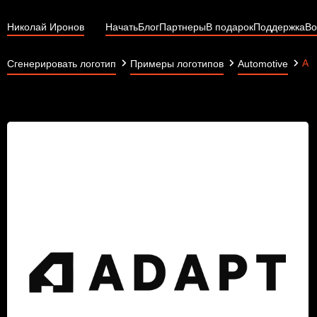
Николай Иронов
Начать
Блог
Партнеры
В подарок
Поддержка
Во
Ad
Сгенерировать логотип
Примеры логотипов
Automotive