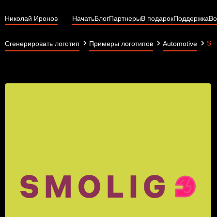
Николай Иронов
Начать
Блог
Партнеры
В подарок
Поддержка
Во
SM
Сгенерировать логотип
Примеры логотипов
Automotive