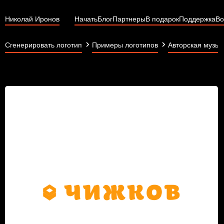
Николай Иронов
Начать
Блог
Партнеры
В подарок
Поддержка
Во
Сгенерировать логотип
Примеры логотипов
Авторская музык