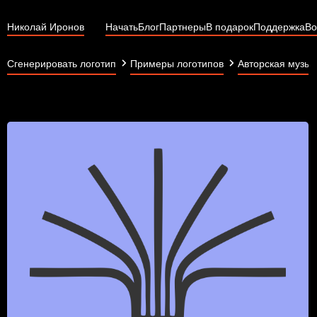
Николай Иронов
Начать
Блог
Партнеры
В подарок
Поддержка
Во
Сгенерировать логотип
Примеры логотипов
Авторская музык