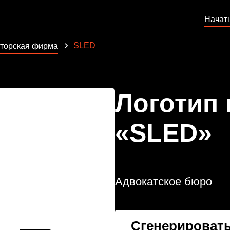
Начат
SLED
торская фирма
Логотип
«SLED»
Адвокатское бюро
Сгенерировать